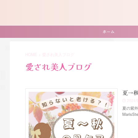
ホーム
HOME
>
愛され美人ブログ
愛され美人ブログ
夏→
2024/
夏の紫
Maris