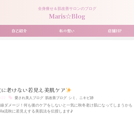
全身痩せ＆肌改善サロンのブログ
Maris☆Blog
自己紹介
私の想い
店舗HP
秋に老けない若見え美肌ケア
9/22
愛され美人ブログ
,
肌改善ブログ
,
シミ、ニキビ跡
外線ダメージ！何も後のケアをしないと一気に秋冬老け肌になってしまうかも
Stella流秋に若見えする美肌法を伝授します♪