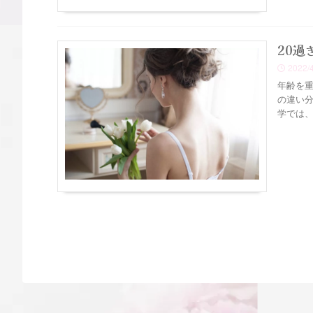
20
2022/
年齢を
の違い分
学では、 