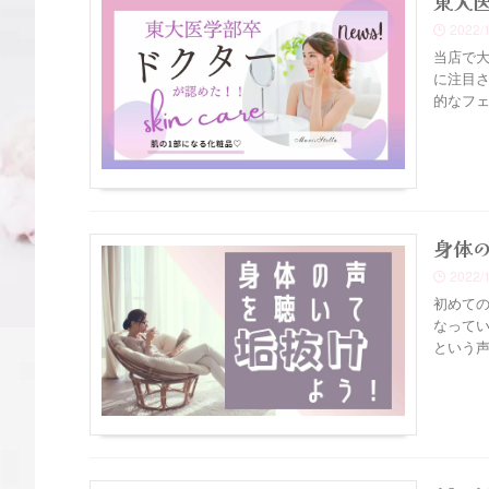
東大
2022/
当店で大
に注目
的なフ
身体
2022/
初めての
なってい
という声