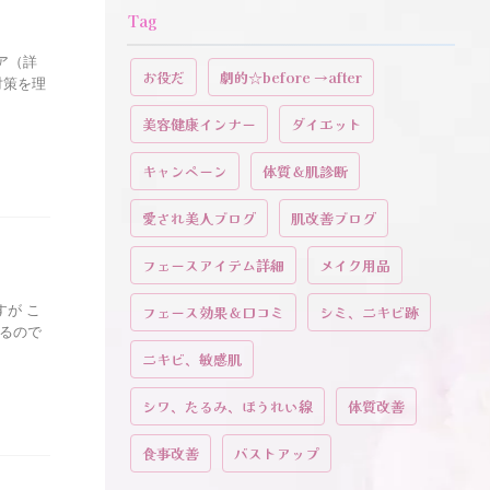
Tag
ア（詳
お役だ
劇的☆before →after
対策を理
美容健康インナー
ダイエット
キャンペーン
体質＆肌診断
愛され美人ブログ
肌改善ブログ
フェースアイテム詳細
メイク用品
すが こ
フェース効果＆口コミ
シミ、ニキビ跡
るので
ニキビ、敏感肌
シワ、たるみ、ほうれい線
体質改善
食事改善
バストアップ