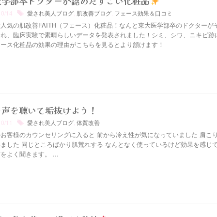
医学部卒ドクターが認めたすごい化粧品
10/14
愛され美人ブログ
,
肌改善ブログ
,
フェース効果＆口コミ
人気の肌改善FAITH（フェース）化粧品！なんと東大医学部卒のドクターが
され、臨床実験で素晴らしいデータを発表されました！シミ、シワ、ニキビ跡
ェース化粧品の効果の理由がこちらを見るとより頷けます！
の声を聴いて垢抜けよう！
10/11
愛され美人ブログ
,
体質改善
お客様のカウンセリングに入ると 前から冷え性が気になっていました 肩こ
ました 同じところばかり肌荒れする なんとなく使っているけど効果を感じ
をよく聞きます。 ...