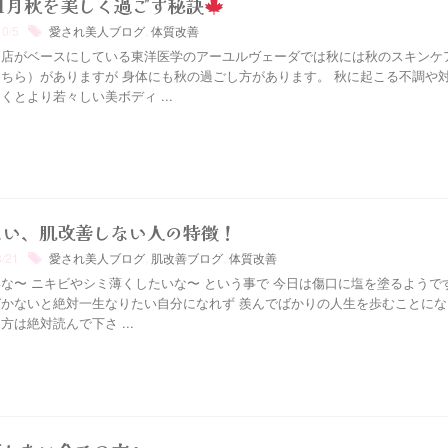
11月秋を美しく過ごす秘訣
10/5
愛され美人ブログ
,
体質改善
当店がベースにしている東洋医学のアーユルヴェーダでは秋には秋のスキンケ
ちら）がありますが 身体にも秋の過ごし方があります。 秋に起こる不調や
くとより若々しい美ボディ ...
ない、肌改善しない人の特徴！
8/21
愛され美人ブログ
,
肌改善ブログ
,
体質改善
な〜 ニキビやシミ薄くしたいな〜 という事で 今日は傷口に塩を塗るようで
づかないと絶対一生なりたい自分になれず 羨んでばかりの人生を歩むことにな
方は絶対読んで下さ ...