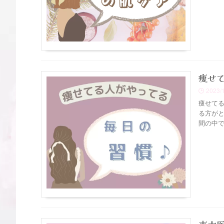
痩せ
2023/
痩せてる
る方がと
間の中で