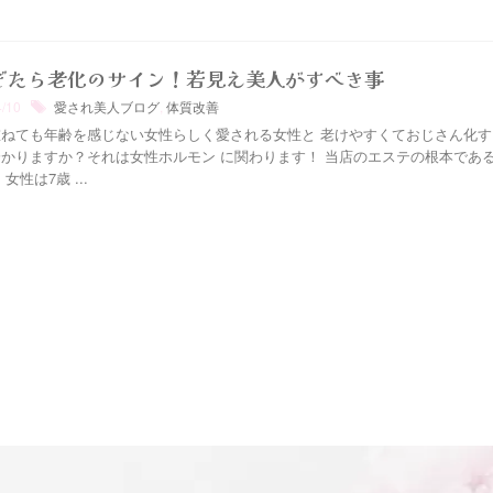
過ぎたら老化のサイン！若見え美人がすべき事
4/10
愛され美人ブログ
,
体質改善
重ねても年齢を感じない女性らしく愛される女性と 老けやすくておじさん化す
かりますか？それは女性ホルモン に関わります！ 当店のエステの根本であ
女性は7歳 ...