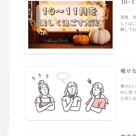
10〜
2022/
皆様、
しくはこ
解してお
痩せ
2022/
痩せたい
れに気
心当たる