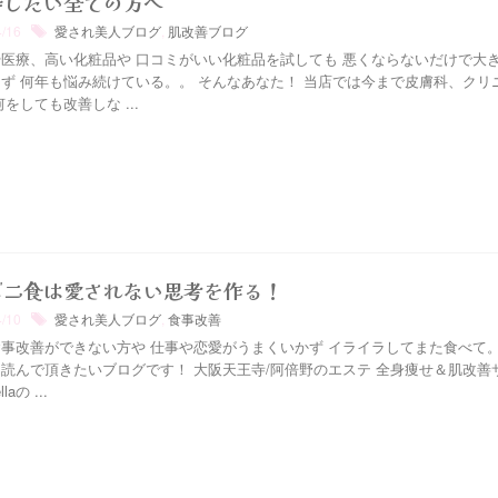
善したい全ての方へ
4/16
愛され美人ブログ
,
肌改善ブログ
医療、高い化粧品や 口コミがいい化粧品を試しても 悪くならないだけで大
ず 何年も悩み続けている。。 そんなあなた！ 当店では今まで皮膚科、クリ
何をしても改善しな ...
ビニ食は愛されない思考を作る！
4/10
愛され美人ブログ
,
食事改善
事改善ができない方や 仕事や恋愛がうまくいかず イライラしてまた食べて。
読んで頂きたいブログです！ 大阪天王寺/阿倍野のエステ 全身痩せ＆肌改善
llaの ...