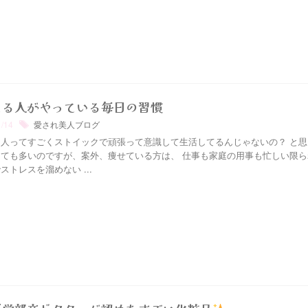
てる人がやっている毎日の習慣
1/14
愛され美人ブログ
人ってすごくストイックで頑張って意識して生活してるんじゃないの？⁡ と
ても多いのですが、⁡案外、痩せている方は、 仕事も家庭の用事も忙しい限
⁡ストレスを溜めない ...