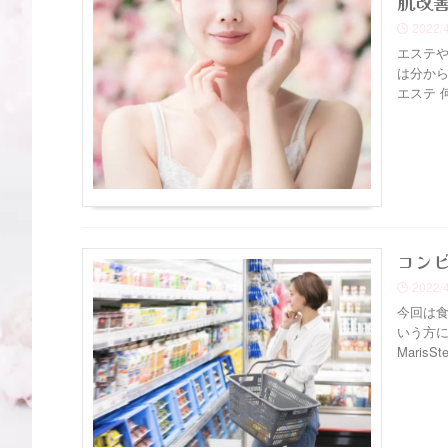
肌改
2022/
エステや
は分から
エステ 
コン
2022/
今回は食
いう方に
MarisSte