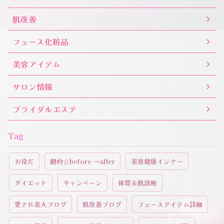
肌改善
フェース化粧品
美容アイテム
サロン情報
ブライダルエステ
Tag
お役だ
劇的☆before →after
美容健康インナー
ダイエット
キャンペーン
体質＆肌診断
愛され美人ブログ
肌改善ブログ
フェースアイテム詳細